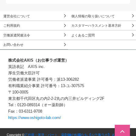
運営会社について
個人情報の取り扱いについて
ご利用規約
カスタマーハラスメント基本方針
労働派遣関連法令
よくあるご質問
お問い合わせ
株式会社AXIS（お仕事ラボ運営）
英語表記 AXIS inc.
厚生労働大臣許可
労働者派遣事業 許可番号：派13-306282
有料職業紹介事業 許可番号：13-ユ-307575
〒100-0005
東京都千代田区丸の内2-2-2丸の内三井ビルディング2F
Tel：0120-089314（オー薬剤師）
Fax：03-6311-9708
https://www.oshigoto-lab.com/
無料転職サポートに申し込む
３Stepで簡単！
Copyright ©
正社員・派遣・パート 薬剤師の転職なら【お仕事ラボ】 AXIS inc.
All