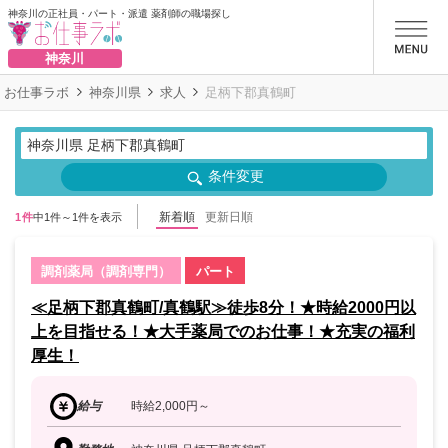
神奈川の正社員・パート・派遣 薬剤師の職場探し
お仕事ラボ
神奈川
お仕事ラボ
神奈川県
求人
足柄下郡真鶴町
神奈川県 足柄下郡真鶴町
条件変更
新着順
更新日順
1件
中1件～1件を表示
調剤薬局（調剤専門）
パート
≪足柄下郡真鶴町/真鶴駅≫徒歩8分！★時給2000円以
上を目指せる！★大手薬局でのお仕事！★充実の福利
厚生！
給与
時給2,000円～