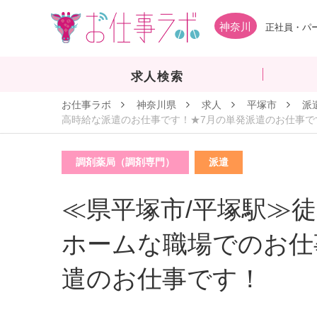
神奈川
正社員・パ
求人検索
お仕事ラボ
神奈川県
求人
平塚市
派
高時給な派遣のお仕事です！★7月の単発派遣のお仕事で
調剤薬局（調剤専門）
派遣
≪県平塚市/平塚駅≫徒
ホームな職場でのお仕
遣のお仕事です！