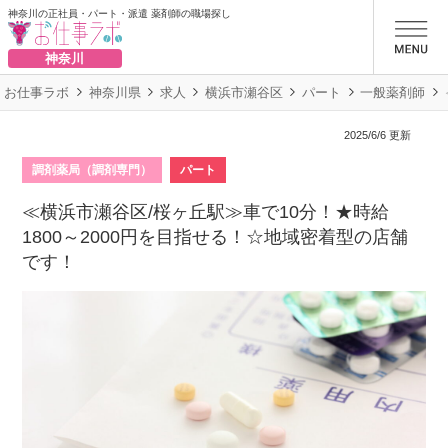
神奈川の正社員・パート・派遣 薬剤師の職場探し
お仕事ラボ
神奈川
お仕事ラボ
神奈川県
求人
横浜市瀬谷区
パート
一般薬剤師
2025/6/6 更新
調剤薬局（調剤専門）
パート
≪横浜市瀬谷区/桜ヶ丘駅≫車で10分！★時給
1800～2000円を目指せる！☆地域密着型の店舗
です！