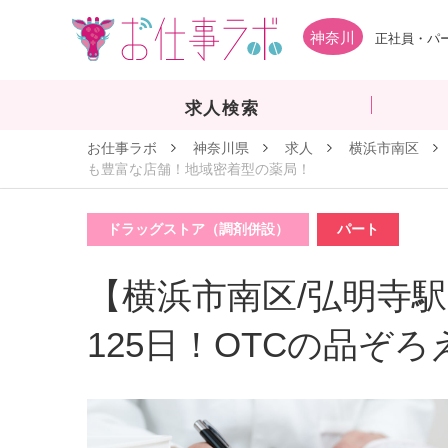
神奈川
正社員・パ
求人検索
お仕事ラボ
神奈川県
求人
横浜市南区
も豊富な店舗！地域密着型の薬局！
ドラッグストア（調剤併設）
パート
【横浜市南区/弘明寺駅】
125日！OTCの品ぞ