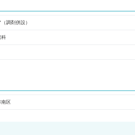
ア（調剤併設）
喉科
市南区