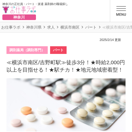
神奈川の正社員・パート・派遣 薬剤師の職場探し
お仕事ラボ
神奈川
お仕事ラボ
神奈川県
求人
横浜市南区
パート
≪横浜市南区/吉
2025/2/14 更新
調剤薬局（調剤専門）
パート
≪横浜市南区/吉野町駅≫徒歩3分！★時給2,000円
以上を目指せる！★駅チカ！★地元地域密着型！